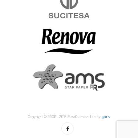
Copyright © 2008 - 2019 PuraQuimica, Lda by
göris
.