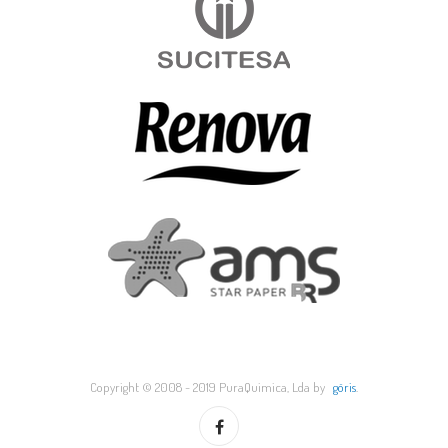
Copyright © 2008 - 2019 PuraQuimica, Lda by
göris
.