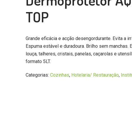
Dermoprotetor A
TOP
Grande eficácia e acção desengordurante. Evita a irr
Espuma estável e duradoura. Brilho sem manchas. 
louça, talheres, cristais, panelas, caçarolas e utensí
formato 5LT.
Categorias:
Cozinhas
,
Hotelaria/ Restauração
,
Insti