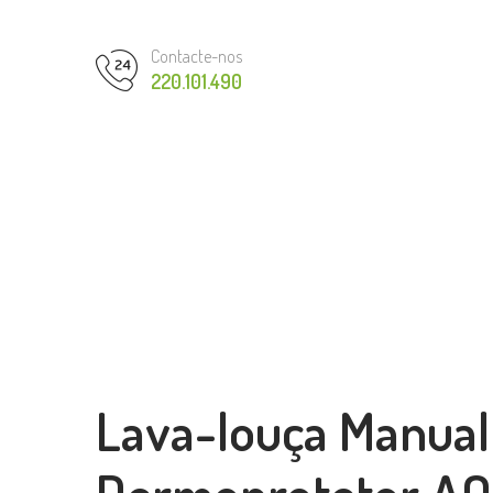
Contacte-nos
220.101.490
Lava-louça Manual