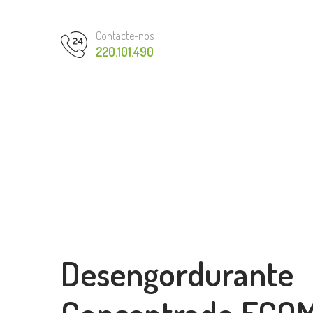
Contacte-nos
220.101.490
Desengordurante