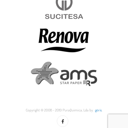
Copyright © 2008 - 2019 PuraQuimica, Lda by
göris
.