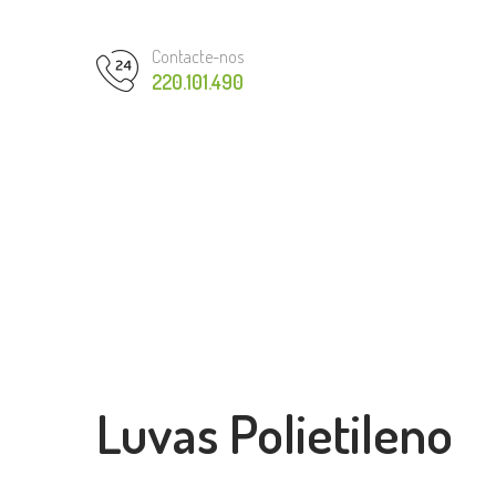
Contacte-nos
220.101.490
Luvas Polietileno